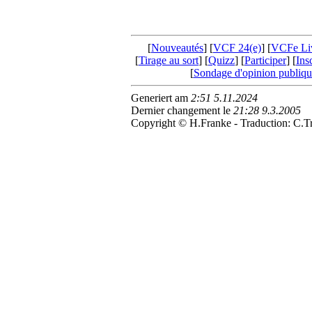
[
Nouveautés
] [
VCF 24(e)
] [
VCFe Li
[
Tirage au sort
] [
Quizz
] [
Participer
] [
Ins
[
Sondage d'opinion publiqu
Generiert am
2:51 5.11.2024
Dernier changement le
21:28 9.3.2005
Copyright © H.Franke - Traduction: C.Tr