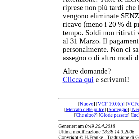
riprese non più tardi che
vengono eliminate SEN
ricavo (meno i 20 % di pr
tempo. Soldi non ritirati
al 31 Marzo. Il pagamento
personalmente. Non ci sar
assegno o di altro modi d
Altre domande?
Clicca qui
e scrivami!
[
Nuovo
] [
VCF 19.0(e)
] [
VCFe
[
Mercato delle pulce
] [
Sorteggio
] [
Ner
[
Che altro?
] [
Glorie passate
] [
Inc
Generiert am
0:49 26.4.2018
Ultima modificazione
18:38 14.3.2006
Copyright © H.Franke - Traduzione di G