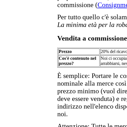
commissione (
Consignme
Per tutto quello c'è sola
La minima età per la ro
Vendita a commissione
Prezzo
20% del ricav
Cos'è contenuto nel
Noi ci occupia
prezzo?
arrabbiarsi, ne
È semplice: Portare le co
nominale alla merce così 
prezzo minimo (vuol dire 
deve essere venduta) e r
indirizzo nell'elenco disp
noi.
Attenzione: Tutte le mer