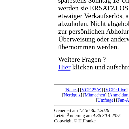
spätestens Sonntag 18 Uh
werden sie ERSATZLOS en
etwaiger Verkaufserlös, 
abzuholen. Nicht abgehol
zur persönlichen Abholu
Überweisung oder anderw
übernommen werden.
Weitere Fragen ?
Hier
klicken und aufschr
[
Neues
] [
VCF 25(e)
] [
VCFe Live
] 
[
Nerdquiz
] [
Mitmachen
] [
Anmeldun
[
Umfrage
] [
Fan-Ar
Generiert am
12:56 30.4.2026
Letzte Änderung am
4:36 30.4.2025
Copyright © H.Franke