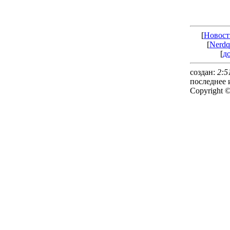
[
Новост
[
Nerdq
[
д
создан:
2:5
последнее 
Copyright 