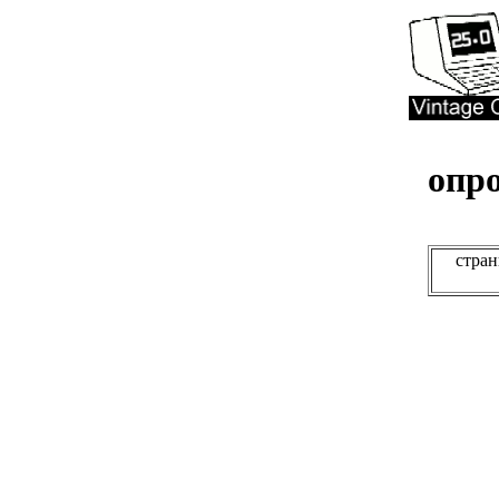
опро
стран