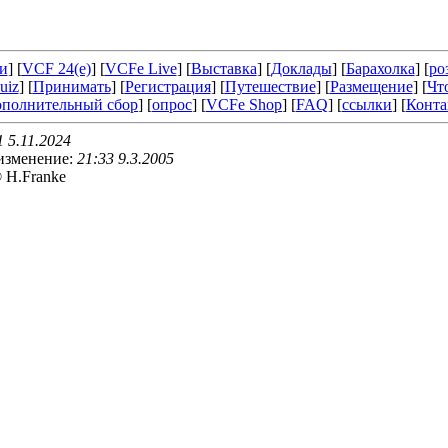
и
] [
VCF 24(e)
] [
VCFe Live
] [
Выставка
] [
Доклады
] [
Барахолка
] [
ро
uiz
] [
Принимать
] [
Регистрация
] [
Путешествие
] [
Размещение
] [
Чт
ополнительный сбор
] [
опрос
] [
VCFe Shop
] [
FAQ
] [
ссылки
] [
Конта
1 5.11.2024
изменение:
21:33 9.3.2005
© H.Franke