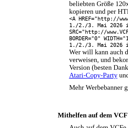
beliebten Größe 120x
kopieren und per HT
<A HREF="http://ww
1./2./3. Mai 2026 
SRC="http://www.VC
BORDER="0" WIDTH="
1./2./3. Mai 2026 
Wer will kann auch d
verweisen, und beko
Version (besten Dank
Atari-Copy-Party
und
Mehr Werbebanner gi
Mithelfen auf dem VCF
Auch auf dem VCFe g