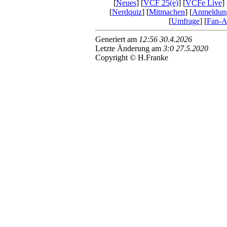
[
Neues
] [
VCF 25(e)
] [
VCFe Live
] 
[
Nerdquiz
] [
Mitmachen
] [
Anmeldun
[
Umfrage
] [
Fan-Ar
Generiert am
12:56 30.4.2026
Letzte Änderung am
3:0 27.5.2020
Copyright © H.Franke