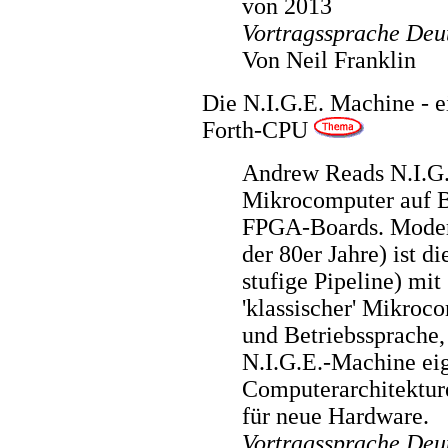
von 2013
Vortragssprache Deu
Von Neil Franklin
Die N.I.G.E. Machine -
Forth-CPU
Andrew Reads N.I.G.E
Mikrocomputer auf B
FPGA-Boards. Moder
der 80er Jahre) ist di
stufige Pipeline) mit
'klassischer' Mikroc
und Betriebssprache,
N.I.G.E.-Machine eig
Computerarchitekture
für neue Hardware.
Vortragssprache Deu