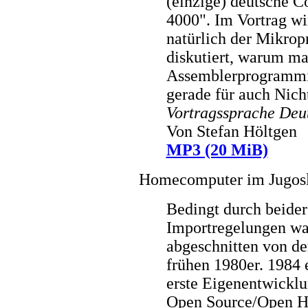
(einzige) deutsche C
4000". Im Vortrag wi
natürlich der Mikropr
diskutiert, warum ma
Assemblerprogrammier
gerade für auch Nich
Vortragssprache Deu
Von Stefan Höltgen
MP3 (20 MiB)
Homecomputer im Jugosl
Bedingt durch beider
Importregelungen wa
abgeschnitten von d
frühen 1980er. 1984 
erste Eigenentwicklu
Open Source/Open H