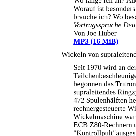
Wo fange ich an? Au
Worauf ist besonders
brauche ich? Wo besc
Vortragssprache Deu
Von Joe Huber
MP3 (16 MiB)
Wickeln von supraleiten
Seit 1970 wird an d
Teilchenbeschleunige
begonnen das Tritron,
supraleitendes Ringz
472 Spulenhälften he
rechnergesteuerte Wi
Wickelmaschine war
ECB Z80-Rechnern un
"Kontrollpult"ausges