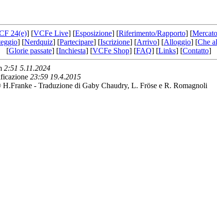
CF 24(e)
] [
VCFe Live
] [
Esposizione
] [
Riferimento/Rapporto
] [
Mercato
teggio
] [
Nerdquiz
] [
Partecipare
] [
Iscrizione
] [
Arrivo
] [
Alloggio
] [
Che al
[
Glorie passate
] [
Inchiesta
] [
VCFe Shop
] [
FAQ
] [
Links
] [
Contatto
]
am
2:51 5.11.2024
ficazione
23:59 19.4.2015
 H.Franke - Traduzione di Gaby Chaudry, L. Fröse e R. Romagnoli